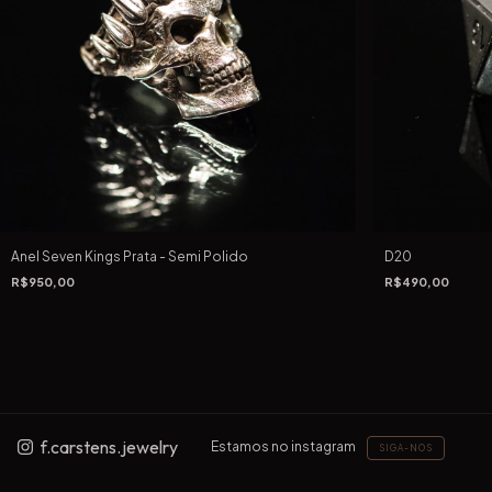
Anel Seven Kings Prata - Semi Polido
D20
R$950,00
R$490,00
f.carstens.jewelry
Estamos no instagram
SIGA-NOS